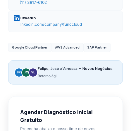
(11) 3817-6102
LinkedIn
linkedin.com/company/funccloud
Google Cloud Partner
AWS Advanced
SAP Partner
Felipe,
— Novos Negócios
José e Vanessa
FP
JC
VL
Retorno ágil
Agendar Diagnóstico Inicial
Gratuito
Preencha abaixo e nosso time de novos