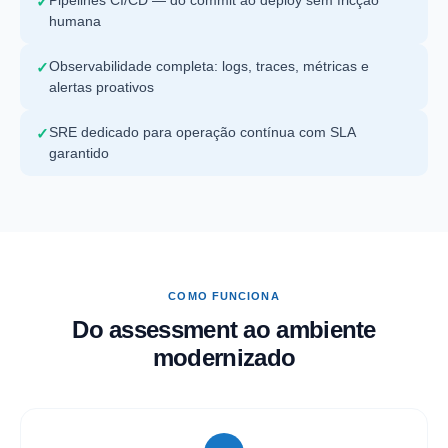
Pipelines CI/CD — do commit ao deploy sem fricção
✓
humana
Observabilidade completa: logs, traces, métricas e
✓
alertas proativos
SRE dedicado para operação contínua com SLA
✓
garantido
COMO FUNCIONA
Do assessment ao ambiente
modernizado