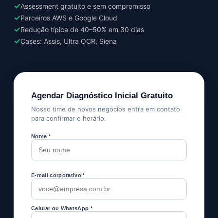
✓
Assessment gratuito e sem compromisso
✓
Parceiros AWS e Google Cloud
✓
Redução típica de 40–50% em 30 dias
✓
Cases: Assis, Ultra OCR, Siena
Agendar Diagnóstico Inicial Gratuito
Nosso time de novos negócios entra em contato
para confirmar o horário.
Nome *
E-mail corporativo *
Celular ou WhatsApp *